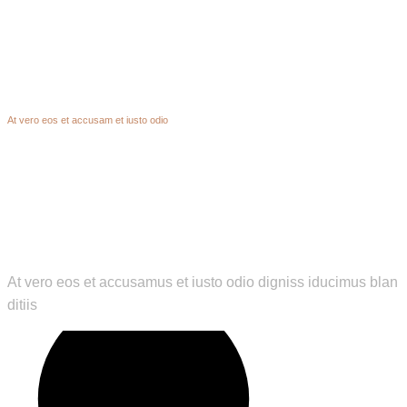
Hendon
At vero eos et accusam et iusto odio
At vero eos et accusamus et iusto odio digniss iducimus blan
ditiis